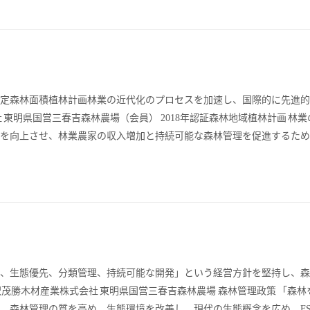
年認定森林面積植林計画林業の近代化のプロセスを加速し、国際的に先進
東明県国営三春吉森林農場（会員） 2018年認証森林地域植林計画 林業
を向上させ、林業農家の収入増加と持続可能な森林管理を促進するため
、生態優先、分類管理、持続可能な開発」という経営方針を堅持し、森
茂勝木材産業株式会社 東明県国営三春吉森林農場 森林管理政策 「森林
、森林管理の質を高め、生態環境を改善し、現代の生態概念を広め、FS