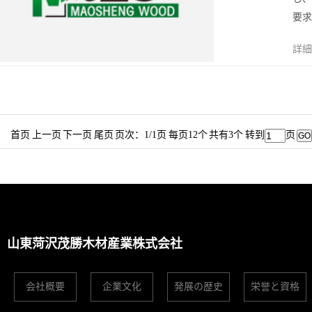
要求
詳細
首页 上一页 下一页 尾页 页次：1/1页 每页12个 共有3个 转到
页
山東菏沢茂勝木材産業株式会社
会社概要
企業文化
発展の歴史
栄誉と資格