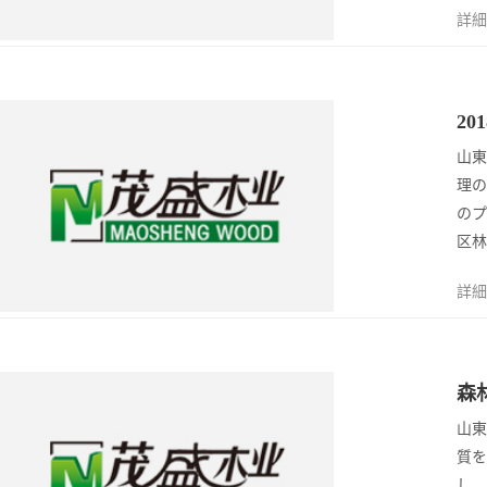
詳細
2
2
2022/4
山東
理の
のプ
区林
詳細
2
森
2022/4
山東
質を
し、