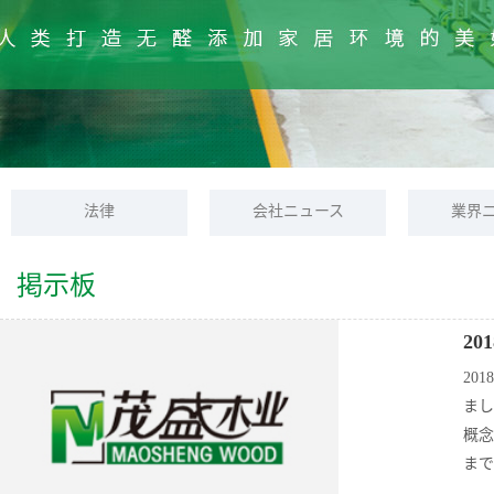
法律
会社ニュース
業界
掲示板
2
2
2022/4
20
まし
概念
まで