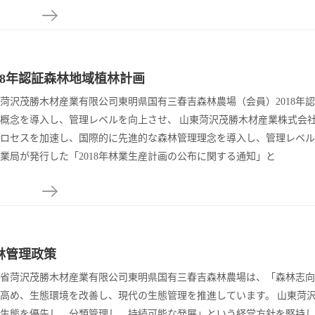
018年認証森林地域植林計画
菏沢茂勝木材産業有限公司東明県国有三春吉森林農場（会員）2018
概念を導入し、管理レベルを向上させ、 山東菏沢茂勝木材産業株式会社 
ロセスを加速し、国際的に先進的な森林管理理念を導入し、管理レベル
業局が発行した「2018年林業生産計画の公布に関する通知」と
林管理政策
省菏沢茂勝木材産業有限公司東明県国有三春吉森林農場は、「森林志向
高め、生態環境を改善し、現代の生態管理を推進しています。 山東菏沢
生態を優先し、分類管理し、持続可能な発展」という経営方針を堅持し