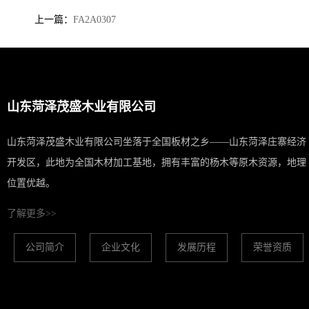
上一篇：
FA2A0307
山东菏泽茂盛木业有限公司
山东菏泽茂盛木业有限公司坐落于全国板材之乡——山东菏泽庄寨经济
开发区，此地为全国木材加工基地，拥有丰富的杨木等原木资源，地理
位置优越。
了解更多>>
公司简介
企业文化
发展历程
荣誉资质